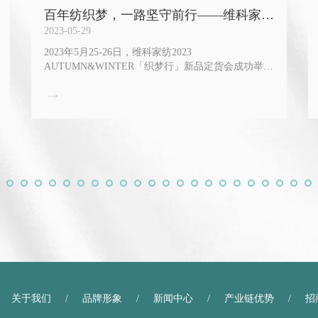
百年纺织梦，一路坚守前行——维科家纺
23AW新品定货会「织梦行」圆满落幕
2023-05-29
2023年5月25-26日，维科家纺2023
AUTUMN&WINTER「织梦行」新品定货会成功举行
并圆满落幕
→
关于我们
/
品牌形象
/
新闻中心
/
产业链优势
/
招