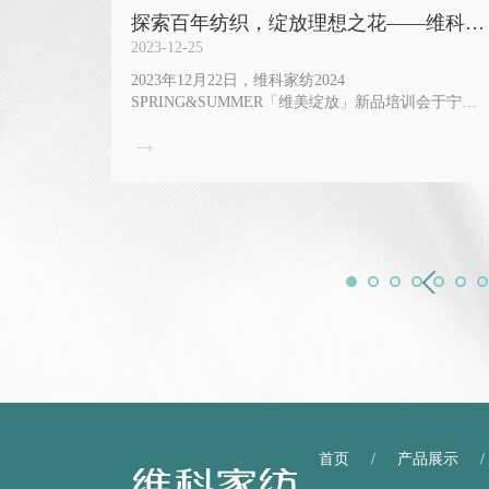
探索百年纺织，绽放理想之花——维科家
纺24SS新品发布会「维美绽放」圆满落
2023-12-25
幕
工作会议
2023年12月22日，维科家纺2024
SPRING&SUMMER「维美绽放」新品培训会于宁波
市月湖金汇大厦20楼隆重举行。 维科家纺将「维美
→
绽放」定为本次2024SS发布会的主题，“维美”代表了
以美学之名相遇维科家纺，承袭着百年纺织技艺和文
化内涵的维科，不仅致力于以严格的标准锻造产品，
同时争做行业内的潮流风向标。“绽放”则代表着维科
家纺在传统织造业上的坚持和创新，在原材料、工艺
技术、图案设计等方面不断追求卓越、推陈出新，通
过行动推进纺织行业的发展和进步，绽放理想之花。
首页
/
产品展示
/