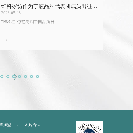
维科家纺作为宁波品牌代表团成员出征
热烈庆
「中国品牌日」
2023-05-18
2023-05-
“维科红”惊艳亮相中国品牌日
1+3战
→
→
商加盟
/
团购专区