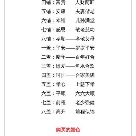
四铺：富贵——人财两旺
五铺：安康——夫妻偕老
六铺：幸福——儿孙满堂
七铺：感恩——敬老慈幼
八铺：孝顺——孝敬父母
一盖：平安——岁岁平安
二盖：厮守——百年好合
三盖：恩爱——鱼水合欢
四盖：呵护——合家美满
五盖：孝心——上慈下孝
六盖：平顺——六六大顺
七盖：前程——老少强健
八盖：高升——前程似锦
购买的颜色