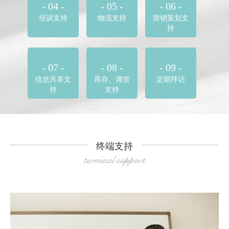
- 04 -
- 05 -
- 06 -
培训支持
物流支持
营销策划支
持
- 07 -
- 08 -
- 09 -
信息共享支
库存、调货
定期拜访
持
支持
终端支持
terminal support