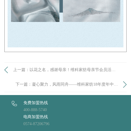
上一篇：以花之名，感谢母亲！维科家纺母亲节会员活
动！
下一篇：凝心聚力，风雨同舟——维科家纺18年度年中工
作会议
免费加盟热线
400-888-5740
电商加盟热线
0574-87206796