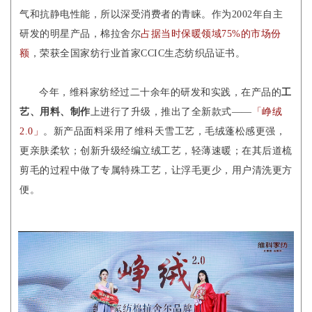
气和抗静电性能，所以深受消费者的青睐。作为2002年自主
研发的明星产品，棉拉舍尔
占据当时保暖领域75%的市场份
额
，荣获全国家纺行业首家CCIC生态纺织品证书。
今年，维科家纺经过二十余年的研发和实践，在产品的
工
艺、用料、制作
上进行了升级，推出了全新款式——
「峥绒
2.0」
。新产品面料采用了维科天雪工艺，毛绒蓬松感更强，
更亲肤柔软；创新升级经编立绒工艺，轻薄速暖；在其后道梳
剪毛的过程中做了专属特殊工艺，让浮毛更少，用户清洗更方
便。