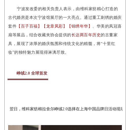
宁波发改委的相关负责人表示，由维科家纺精心打造的
古代婚房是本次宁波馆展厅的一大亮点。
通过重工刺绣的婚庆
套件
【百子百福】【龙章凤彩】【锦绣年华】
、华美的凤冠喜
扇等展品，结合收藏夹协会提供的
长达两百年历史
的古董家
具，展现了浓厚的婚庆氛围和传统文化的精髓，将“十里红
妆”的独特魅力展现得淋漓尽致。
峥绒2.0 全球首发
翌日，维科家纺棉拉舍尔峥绒2.0选择在上海中国品牌日活动现场进