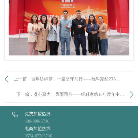
上一篇：百年纺织梦，一路坚守前行——维科家纺23AW
新品定货会「织梦行」圆满落幕
下一篇：凝心聚力，风雨同舟——维科家纺18年度年中工
作会议
免费加盟热线
400-888-5740
电商加盟热线
0574-87206796