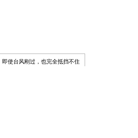
，
即使台风刚过，也完全
抵挡不住
X 幸福家”的幸福理念，精美的陈
询与围观
，短短两天时间，便收获
大、涉及行业最广、参与人员最多