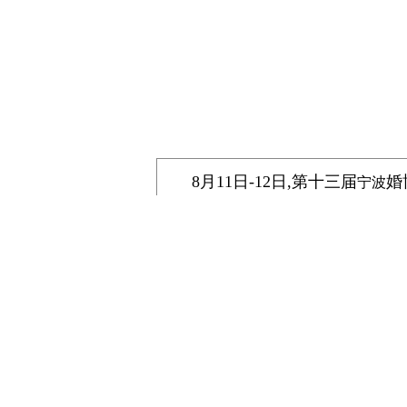
8
月11
日-
12
日
,
第
十三届
婚
宁波
新人们筹婚的那份
热
情。
首次亮相婚博会的维科
家纺
主
列与华丽的婚庆床品相结合，
呈
了数十位意向客户
。
据悉，浙江宁波婚庆博览会以