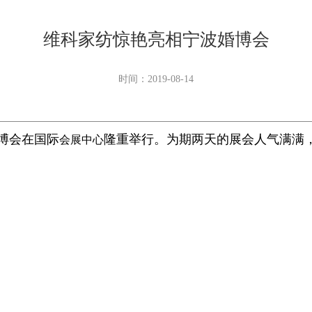
维科家纺惊艳亮相宁波婚博会
时间：2019-08-14
博会在国
际
隆
重举行
。为期两天的展会人气满满
会展中心
题婚庆馆
内
以《锦绣妍妆》为主题，为新人传递
“维科红
现传统婚礼的浓浓
中国风
味，迎来了现场众多新人们的咨
“服务民生，创建美丽宁波”为办会宗旨，是
规模最
浙江省